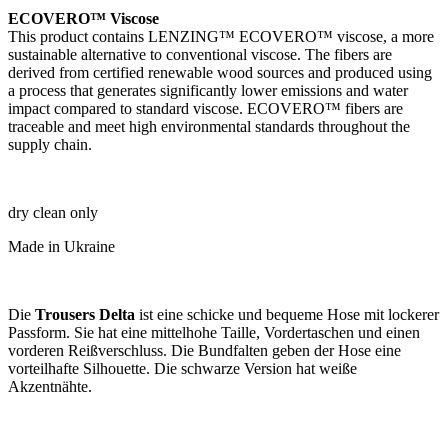
ECO­VERO™ Vis­cose
This product con­tains LEN­Z­ING™ ECO­VERO™ vis­cose, a more
sus­tain­able altern­at­ive to con­ven­tion­al vis­cose. The fibers are
derived from cer­ti­fied renew­able wood sources and pro­duced using
a pro­cess that gen­er­ates sig­ni­fic­antly lower emis­sions and water
impact com­pared to stand­ard vis­cose. ECO­VERO™ fibers are
trace­able and meet high envir­on­ment­al stand­ards through­out the
sup­ply chain.
dry clean only
Made in Ukraine
Die
Trousers Delta
ist eine schicke und bequeme Hose mit locker­er
Pass­form. Sie hat eine mit­tel­hohe Taille, Vorder­taschen und ein­en
vorder­en Reißver­schluss. Die Bund­fal­ten geben der Hose eine
vorteil­hafte Sil­hou­ette. Die schwar­ze Ver­sion hat weiße
Akzentnähte.