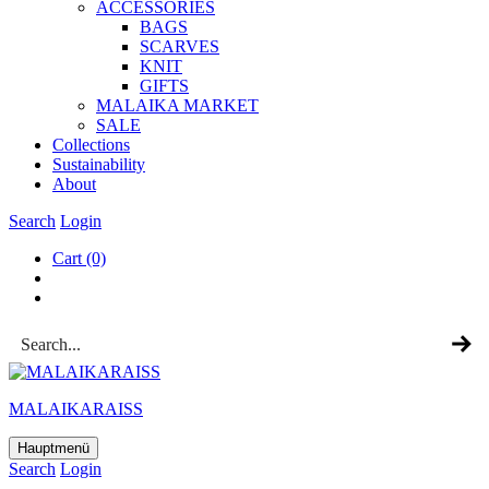
ACCESSOR­IES
BAGS
SCARVES
KNIT
GIFTS
MALAIKA MAR­KET
SALE
Col­lec­tions
Sus­tain­ab­il­ity
About
Search
Login
Cart
(0)
MALAIKARAISS
Hauptmenü
Search
Login