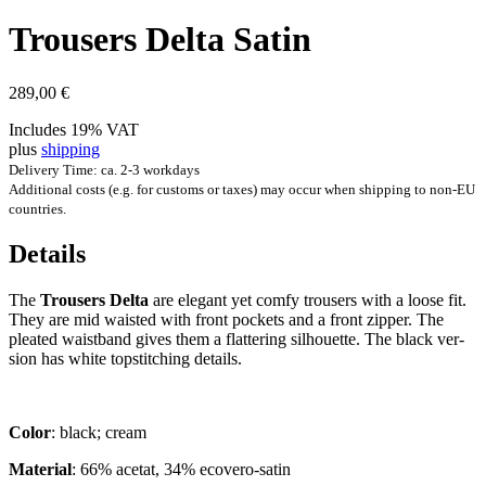
Trousers Delta Satin
289,00
€
Includes 19% VAT
plus
shipping
Delivery Time: ca. 2-3 workdays
Additional costs (e.g. for customs or taxes) may occur when shipping to non-EU
countries.
Details
The
Trousers Delta
are eleg­ant yet com­fy trousers with a loose fit.
They are mid waisted with front pock­ets and a front zip­per. The
pleated waist­band gives them a flat­ter­ing sil­hou­ette. The black ver­
sion has white top­stitch­ing details.
Col­or
: black; cream
Mater­i­al
: 66% acet­at, 34% ecovero-satin