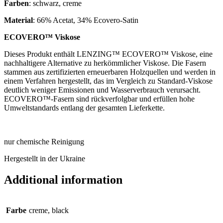
Farben
: schwarz, creme
Mater­i­al
: 66% Acet­at, 34% Ecovero-Satin
ECO­VERO™ Viskose
Dieses Produkt enthält LEN­Z­ING™ ECO­VERO™ Viskose, eine
nach­haltigere Altern­at­ive zu herkömm­lich­er Viskose. Die Fasern
stam­men aus zer­ti­fiz­ier­ten erneuerbar­en Holzquel­len und wer­den in
einem Ver­fahren herges­tellt, das im Ver­gleich zu Stand­ard-Viskose
deut­lich weni­ger Emis­sion­en und Wasser­ver­brauch ver­ursacht.
ECOVERO™-Fasern sind rück­ver­fol­gbar und erfül­len hohe
Umwelt­stand­ards entlang der ges­amten Lieferkette.
nur chemische Reinigung
Herges­tellt in der Ukraine
Additional information
Farbe
creme, black