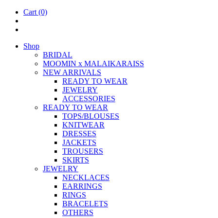
Cart
(0)
Shop
BRIDAL
MOOM­IN x MALAIKARAISS
NEW ARRIVALS
READY TO WEAR
JEW­ELRY
ACCESSOR­IES
READY TO WEAR
TOPS/BLOUSES
KNIT­WEAR
DRESSES
JACK­ETS
TROUSERS
SKIRTS
JEW­ELRY
NECK­LACES
EAR­RINGS
RINGS
BRACE­LETS
OTH­ERS